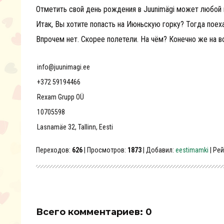
Отметить свой день рождения в Juunimägi может любой и
Итак, Вы хотите попасть на Июньскую горку? Тогда поеха
Впрочем нет. Скорее полетели. На чём? Конечно же на
info@juunimagi.ee
+372 59194466
Rexam Grupp OÜ
10705598
Lasnamäe 32, Tallinn, Eesti
Переходов
:
626
|
Просмотров
:
1873
|
Добавил
:
eestimamki
|
Рей
Всего комментариев
:
0