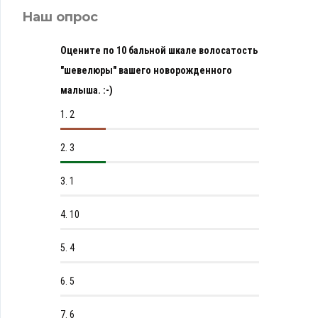
Наш опрос
Оцените по 10 бальной шкале волосатость
"шевелюры" вашего новорожденного
малыша. :-)
1.
2
2.
3
3.
1
4.
10
5.
4
6.
5
7.
6