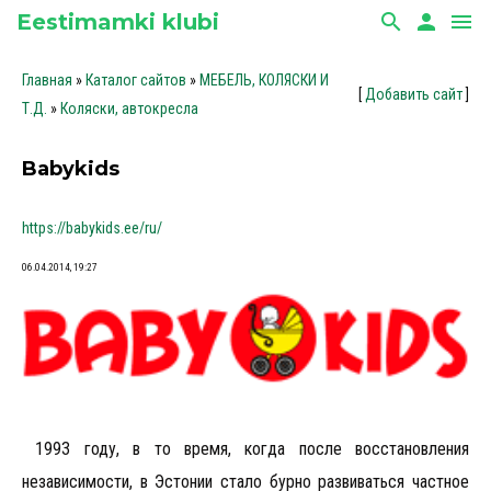
Eestimamki klubi
search
person
menu
Главная
»
Каталог сайтов
»
МЕБЕЛЬ, КОЛЯСКИ И
[
Добавить сайт
]
Т.Д.
»
Коляски, автокресла
Babykids
https://babykids.ee/ru/
06.04.2014, 19:27
1993 году, в то время, когда после восстановления
независимости, в Эстонии стало бурно развиваться частное