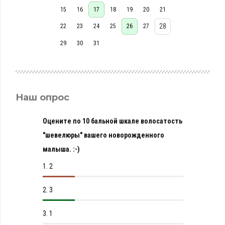
15
16
17
18
19
20
21
28
22
23
24
25
26
27
29
30
31
Наш опрос
Оцените по 10 бальной шкале волосатость
"шевелюры" вашего новорожденного
малыша. :-)
1.
2
2.
3
3.
1