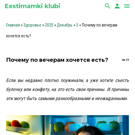
Eestimamki klubi
search
person
menu
Главная
»
Здоровье
»
2020
»
Декабрь
»
5
» Почему по вечерам
хочется есть?
Почему по вечерам хочется есть?
16:17
Если вы недавно плотно поужинали, а уже хотите съесть
булочку или конфету, на это есть свои причины. И причины
эти могут быть самыми разнообразными и неожиданными.