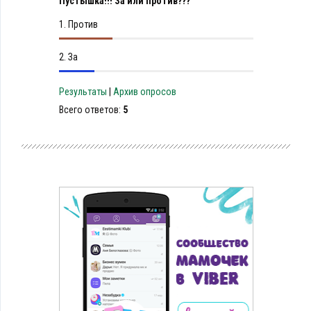
Пустышка!!! За или против???
1.
Против
2.
За
Результаты
|
Архив опросов
Всего ответов:
5