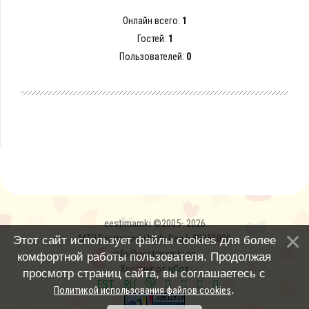
Онлайн всего:
1
Гостей:
1
Пользователей:
0
eestimamki ©2005- 2026
MTÜ Eestimamki klubi Reg.k 80356030
Этот сайт использует файлы cookies для более
info@eestimamki.ee
комфортной работы пользователя. Продолжая
Хостинг от
uCoz
просмотр страниц сайта, вы соглашаетесь с
EST
RU
.
Политикой использования файлов cookies