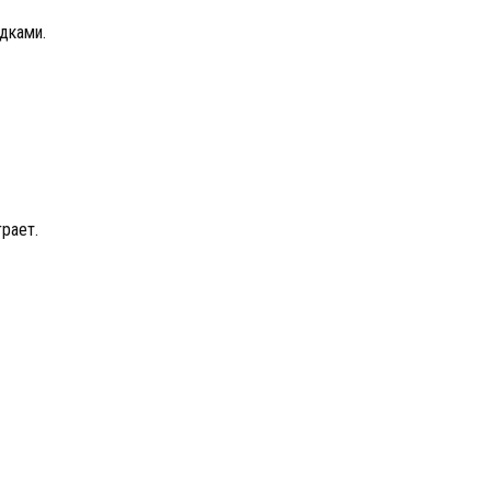
дками.
грает.