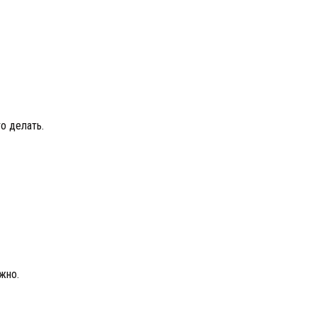
то делать.
жно.