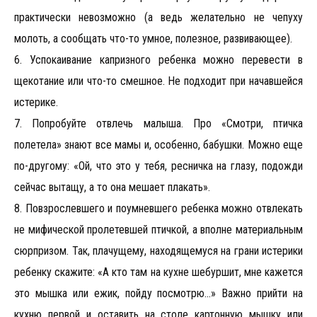
практически невозможно (а ведь желательно не чепуху
молоть, а сообщать что-то умное, полезное, развивающее).
6. Успокаивание капризного ребенка можно перевести в
щекотание или что-то смешное. Не подходит при начавшейся
истерике.
7. Попробуйте отвлечь малыша. Про «Смотри, птичка
полетела» знают все мамы и, особенно, бабушки. Можно еще
по-другому: «Ой, что это у тебя, ресничка на глазу, подожди
сейчас вытащу, а то она мешает плакать».
8. Повзрослевшего и поумневшего ребенка можно отвлекать
не мифической пролетевшей птичкой, а вполне материальным
сюрпризом. Так, плачущему, находящемуся на грани истерики
ребенку скажите: «А кто там на кухне шебуршит, мне кажется
это мышка или ежик, пойду посмотрю...» Важно прийти на
кухню первой и оставить на столе картонную мышку или