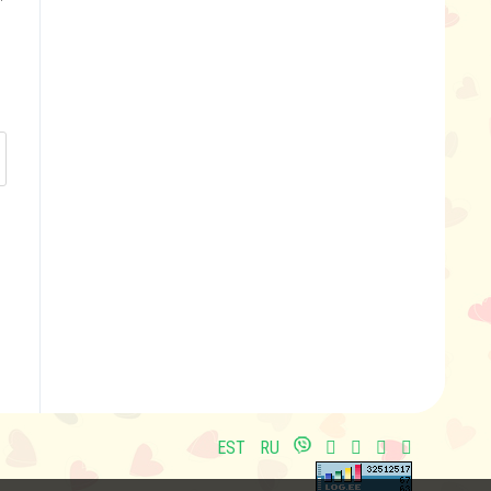
EST
RU