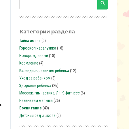
Категории раздела
Тайна имени
(0)
Гороскоп карапузика
(18)
Новорожденный
(18)
Кормление
(4)
Календарь развития ребёнка
(12)
Уход за ребёнком
(3)
Здоровье ребёнка
(26)
Массаж, гимнастика, ЛФК, фитнесc
(6)
Развиваем малыша
(26)
х
Воспитание
(40)
Детский сад и школа
(5)