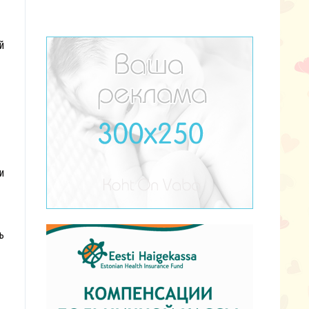
й
и
ь