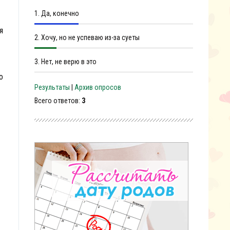
1.
Да, конечно
я
2.
Хочу, но не успеваю из-за суеты
3.
Нет, не верю в это
о
Результаты
|
Архив опросов
Всего ответов:
3