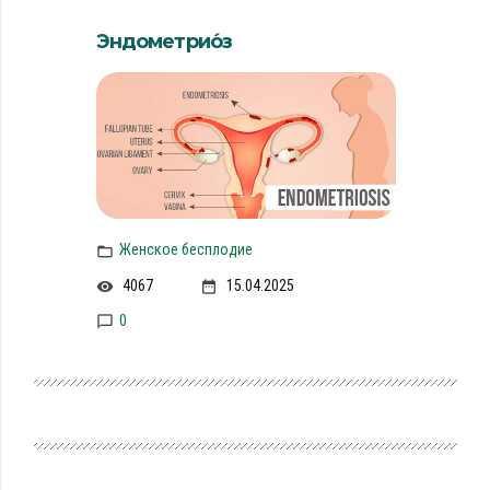
Эндометрио́з
Женское бесплодие
4067
15.04.2025
0