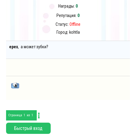
Награды:
0
Репутация:
0
Статус:
Offline
Город: kohtla
epex
, а может зубки?
1
Страница
1
из
1