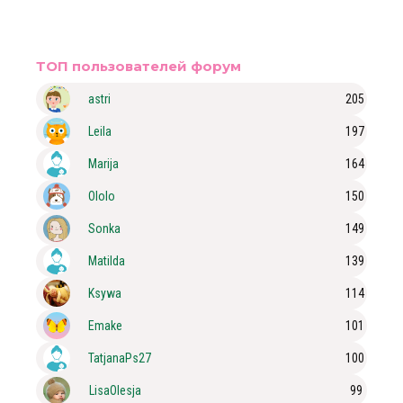
ТОП пользователей форум
astri
205
Leila
197
Marija
164
Ololo
150
Sonka
149
Matilda
139
Ksywa
114
Emake
101
TatjanaPs27
100
LisaOlesja
99