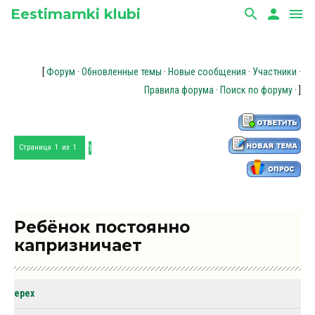
Eestimamki klubi
search
person
menu
[
Форум
·
Обновленные темы
·
Новые сообщения
·
Участники
·
Правила форума
·
Поиск по форуму
· ]
1
Страница
1
из
1
Ребёнок постоянно
капризничает
epex