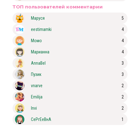
ТОП пользователей комментарии
Маруся
5
eestimamki
4
Момо
4
Марианна
4
AnnaBel
3
Пузик
3
vnarve
2
Emilija
2
Invi
2
СеРгЕеВнА
1