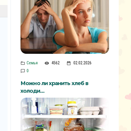
Семья
4562
02.02.2026
0
Можно ли хранить хлеб в
холоди...