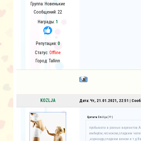
Группа: Новенькие
Сообщений:
22
Награды:
1
Репутация:
0
Статус:
Offline
Город: Tallinn
KOZLJA
Дата: Чт, 21.01.2021, 22:51 | Со
Цитата
Emilija
(
)
пробывала в разных вариантов.А
имбирём,чесноком,сладким чили 
,кориандр,сладким вином и т.д.В