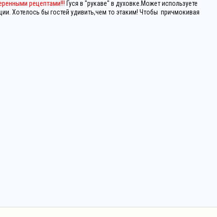
веренными рецептами!!!
Гуся в "рукаве" в духовке.Может используете
ии. Хотелось бы гостей удивить,чем то этаким! Чтобы причмокивая