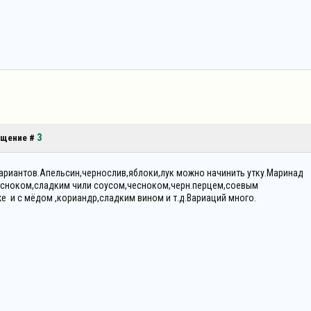
3
общение #
вариантов.Апельсин,чернослив,яблоки,лук можно начинить утку.Маринад
есноком,сладким чили соусом,чесноком,черн.перцем,соевым
 и с мёдом ,кориандр,сладким вином и т.д.Вариаций много.