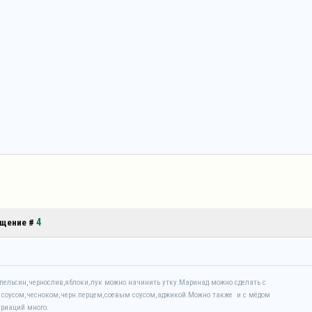
4
общение #
пельсин,чернослив,яблоки,лук можно начинить утку.Маринад можно сделать с
соусом,чесноком,черн.перцем,соевым соусом,аджикой.Можно также и с мёдом
ариаций много.