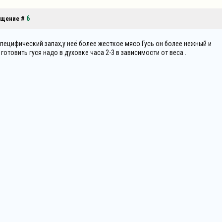
6
общение #
и специфический запах,у неё более жесткое мясо.Гусь он более нежный и
готовить гуся надо в духовке часа 2-3 в зависимости от веса .