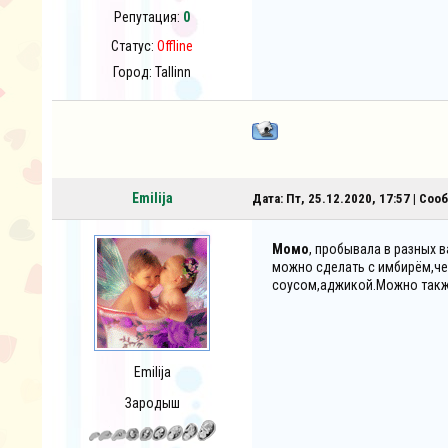
Репутация:
0
Статус:
Offline
Город: Tallinn
Emilija
Дата: Пт, 25.12.2020, 17:57 | Со
Момо
, пробывала в разных 
можно сделать с имбирём,ч
соусом,аджикой.Можно также
Emilija
Зародыш