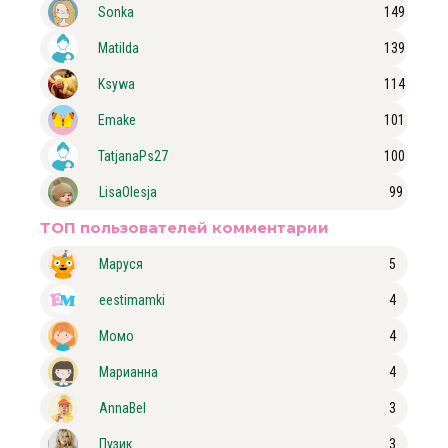
Sonka
149
Matilda
139
Ksywa
114
Emake
101
TatjanaPs27
100
LisaOlesja
99
ТОП пользователей комментарии
Маруся
5
eestimamki
4
Момо
4
Марианна
4
AnnaBel
3
Пузик
3