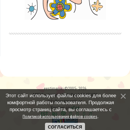
eestimamki ©2005- 2026
MTÜ Eestimamki klubi Reg.k 80356030
Этот сайт использует файлы cookies для более
info@eestimamki.ee
комфортной работы пользователя. Продолжая
Хостинг от
uCoz
просмотр страниц сайта, вы соглашаетесь с
EST
RU
.
Политикой использования файлов cookies
СОГЛАСИТЬСЯ