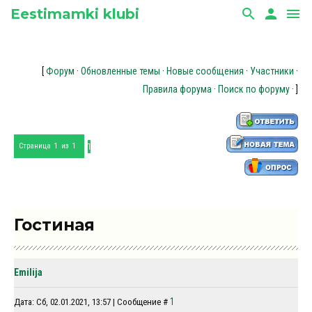
Eestimamki klubi
search
person
menu
[
Форум
·
Обновленные темы
·
Новые сообщения
·
Участники
·
Правила форума
·
Поиск по форуму
· ]
1
Страница
1
из
1
Гостиная
Emilija
1
Дата: Сб, 02.01.2021, 13:57 | Сообщение #