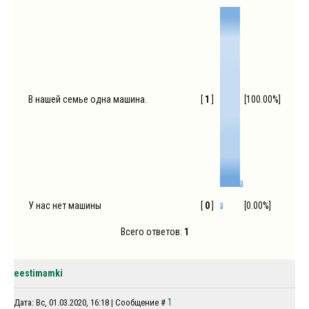
В нашей семье одна машина.
[
1
]
[100.00%]
У нас нет машины
[
0
]
[0.00%]
Всего ответов:
1
eestimamki
1
Дата: Вс, 01.03.2020, 16:18 | Сообщение #