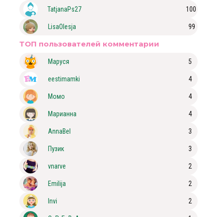
TatjanaPs27
100
LisaOlesja
99
ТОП пользователей комментарии
Маруся
5
eestimamki
4
Момо
4
Марианна
4
AnnaBel
3
Пузик
3
vnarve
2
Emilija
2
Invi
2