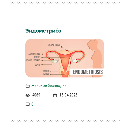
Эндометрио́з
Женское бесплодие
4069
15.04.2025
0