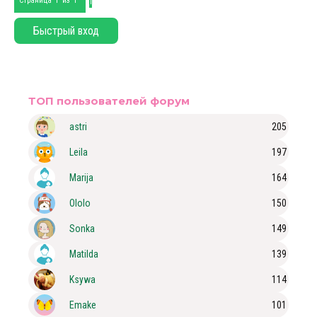
1
Страница
1
из
1
ТОП пользователей форум
astri
205
Leila
197
Marija
164
Ololo
150
Sonka
149
Matilda
139
Ksywa
114
Emake
101