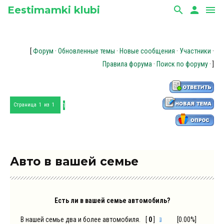
Eestimamki klubi
search
person
menu
[
Форум
·
Обновленные темы
·
Новые сообщения
·
Участники
·
Правила форума
·
Поиск по форуму
· ]
1
Страница
1
из
1
Авто в вашей семье
Есть ли в вашей семье автомобиль?
В нашей семье два и более автомобиля.
[
0
]
[0.00%]