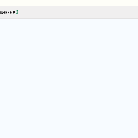
2
общение #