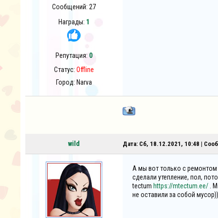
Сообщений:
27
Награды:
1
Репутация:
0
Статус:
Offline
Город: Narva
wild
Дата: Сб, 18.12.2021, 10:48 | Со
А мы вот только с ремонтом 
сделали утепление, пол, пото
tectum
https://mtectum.ee/
. М
не оставили за собой мусор)