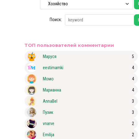
Поиск:
ТОП пользователей комментарии
Маруся
5
eestimamki
4
Момо
4
Марианна
4
AnnaBel
3
Пузик
3
vnarve
2
Emilija
2