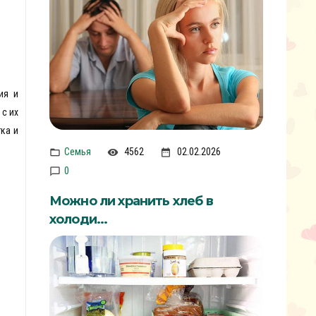
ия и
с их
ка и
Семья
4562
02.02.2026
0
Можно ли хранить хлеб в
холоди...