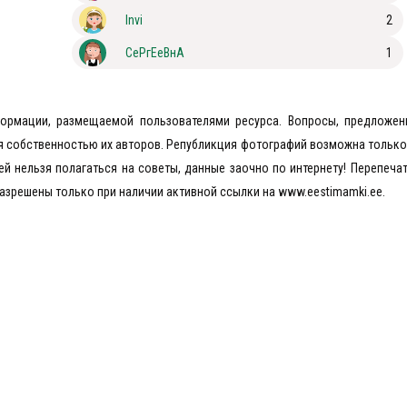
Invi
2
СеРгЕеВнА
1
формации, размещаемой пользователями ресурса. Вопросы, предложен
я собственностью их авторов. Републикция фотографий возможна только 
ей нельзя полагаться на советы, данные заочно по интернету! Перепечат
азрешены только при наличии активной ссылки на www.eestimamki.ee.