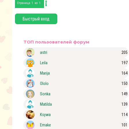
1
Страница
1
из
1
ТОП пользователей форум
astri
205
Leila
197
Marija
164
Ololo
150
Sonka
149
Matilda
139
Ksywa
114
Emake
101