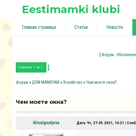
Eestimamki klubi
Главная страница
Статьи
Новости
[
Форум
·
Обновлен
1
Страница
1
из
1
Форум
»
ДОМ МАМОЧКИ
»
Хозяйство
»
Чем моете окна?
Чем моете окна?
AlinaIgnatjeva
Дата: Чт, 27.05.2021, 16:21 | Со