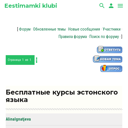
Eestimamki klubi
search
person
menu
[
Форум
·
Обновленные темы
·
Новые сообщения
·
Участники
·
Правила форума
·
Поиск по форуму
· ]
1
Страница
1
из
1
Бесплатные курсы эстонского
языка
AlinaIgnatjeva