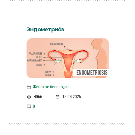
Эндометрио́з
Женское бесплодие
4066
15.04.2025
0