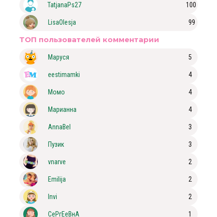
TatjanaPs27
100
LisaOlesja
99
ТОП пользователей комментарии
Маруся
5
eestimamki
4
Момо
4
Марианна
4
AnnaBel
3
Пузик
3
vnarve
2
Emilija
2
Invi
2
СеРгЕеВнА
1