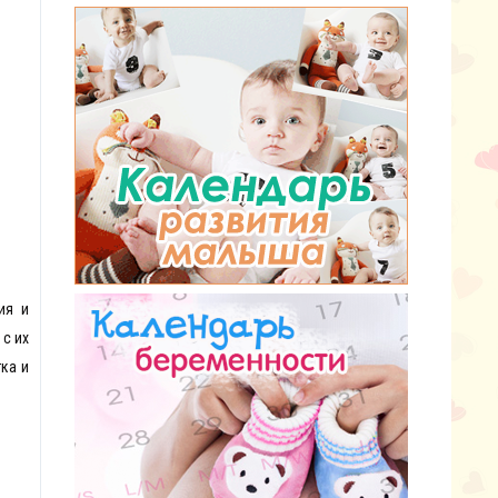
ия и
с их
ка и