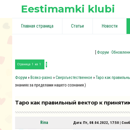
Eestimamki klubi
Главная страница
Статьи
Новости
[
Форум
·
Обновлен
1
Страница
1
из
1
Форум
»
Всяко-разно
»
Сверхъестественное
»
Таро как правильн
знаниях за пределами нашего сознания.)
Таро как правильный вектор к принят
Rina
Дата: Пт, 08.04.2022, 17:50 | Со