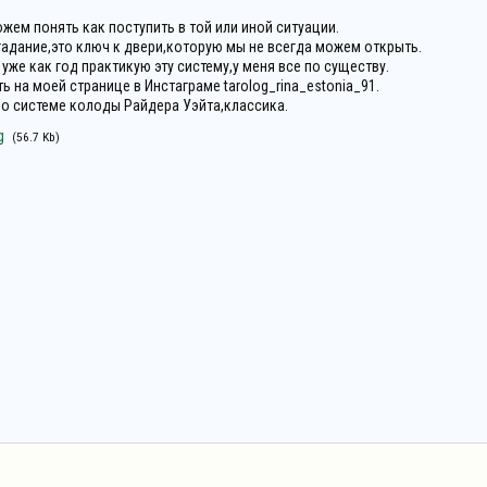
жем понять как поступить в той или иной ситуации.
гадание,это ключ к двери,которую мы не всегда можем открыть.
 уже как год практикую эту систему,у меня все по существу.
 на моей странице в Инстаграме tarolog_rina_estonia_91.
о системе колоды Райдера Уэйта,классика.
g
(56.7 Kb)