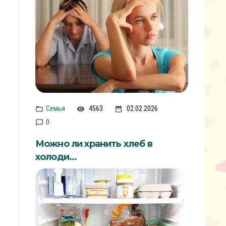
Семья
4563
02.02.2026
0
Можно ли хранить хлеб в
холоди...