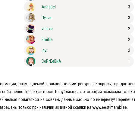
AnnaBel
3
Пузик
3
vnarve
2
Emilija
2
Invi
2
СеРгЕеВнА
1
формации, размещаемой пользователями ресурса. Вопросы, предложен
я собственностью их авторов. Републикция фотографий возможна только 
ей нельзя полагаться на советы, данные заочно по интернету! Перепечат
азрешены только при наличии активной ссылки на www.eestimamki.ee.