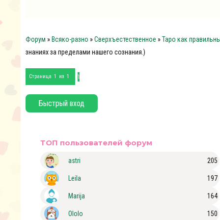
Форум
»
Всяко-разно
»
Сверхъестественное
»
Таро как правильн
знаниях за пределами нашего сознания.)
1
Страница
1
из
1
ТОП пользователей форум
astri
205
Leila
197
Marija
164
Ololo
150