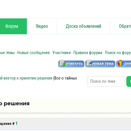
Форум
Видео
Доска объявлений
Обрат
ные темы
·
Новые сообщения
·
Участники
·
Правила форума
·
Поиск по фор
ый вектор к принятию решения
(Все о тайных
ию решения
1
общение #