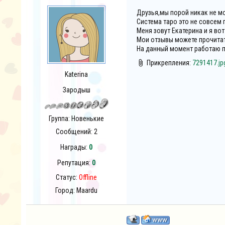
Друзья,мы порой никак не мо
Система таро это не совсем 
Меня зовут Екатерина и я вот
Мои отзывы можете прочитать
На данный момент работаю п
Прикрепления:
7291417.jp
Katerina
Зародыш
Группа: Новенькие
Сообщений:
2
Награды:
0
Репутация:
0
Статус:
Offline
Город: Maardu