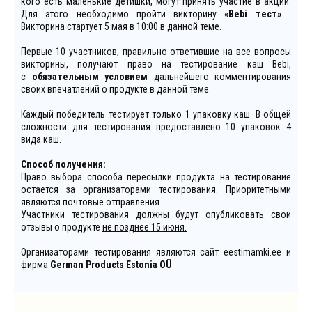
кого есть маленькие детишки, могут принять участие в акции.
Для этого необходимо пройти викторину
«Bebi тест»
.
Викторина стартует 5 мая в 10:00 в данной теме.
Первые 10 участников, правильно ответившие на все вопросы
викторины, получают право на тестирование каш Bebi,
с
обязательным условием
дальнейшего комментирования
своих впечатлений о продукте в данной теме.
Каждый победитель тестирует только 1 упаковку каш. В общей
сложности для тестирования предоставлено 10 упаковок 4
вида каш.
Способ получения:
Право выбора способа пересылки продукта на тестирование
остается за организаторами тестирования. Приоритетными
являются почтовые отправления.
Участники тестирования должны будут опубликовать свои
отзывы о продукте
не позднее 15 июня.
Организаторами тестирования являются сайт eestimamki.ee и
фирма
German Products Estonia OÜ