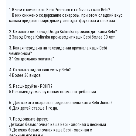
1 В чём отличие каш Bebi Premium от обычных каш Bebi?
1 В них снижено содержание сахарозы, при этом сладкий вкус
кашам придают природные углеводы: фруктоза и глюкоза.
2. Сколько лет завод Droga Kolinska производит каши Bebi?
2 Завод Droga Kolinska производит каши Bebi более 30 лет.
3. Какая передача на телевидении признала каши Bebi
чемпионом?
3 "Контрольная закупка"
4. Сколько видов каш есть у Bebi?
4 Более 36 видов.
5. Расшифруйте - РСНП ?
5 Рекомендуемая суточная норма потребления
6. Для какого возраста предназначены каши Bebi Junior?
6 Для детей старше 1 года.
7. Продолжите фразу:
Детская безмолочная каша Bebi - овсяная с лесными ......
7 Детская безмолочная каша Bebi - овсяная с
лесными
ягодами.