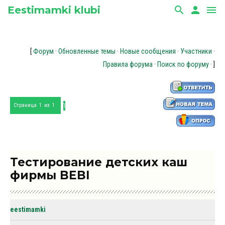
Eestimamki klubi
search
person
menu
[
Форум
·
Обновленные темы
·
Новые сообщения
·
Участники
·
Правила форума
·
Поиск по форуму
· ]
1
Страница
1
из
1
Тестирование детских каш
фирмы BEBI
eestimamki