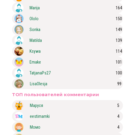
Marija
164
Ololo
150
Sonka
149
Matilda
139
Ksywa
114
Emake
101
TatjanaPs27
100
LisaOlesja
99
ТОП пользователей комментарии
Маруся
5
eestimamki
4
Момо
4