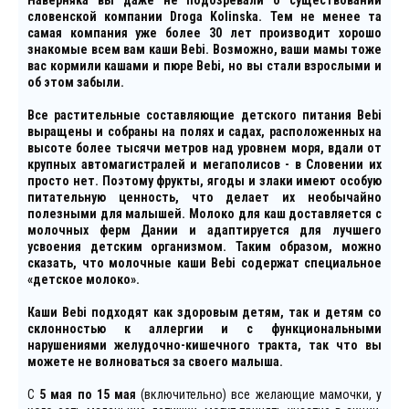
Наверняка вы даже не подозревали о существовании
словенской компании Droga Kolinska. Тем не менее та
самая компания уже более 30 лет производит хорошо
знакомые всем вам каши Bebi. Возможно, ваши мамы тоже
вас кормили кашами и пюре Bebi, но вы стали взрослыми и
об этом забыли.
Все растительные составляющие детского питания Bebi
выращены и собраны на полях и садах, расположенных на
высоте более тысячи метров над уровнем моря, вдали от
крупных автомагистралей и мегаполисов - в Словении их
просто нет. Поэтому фрукты, ягоды и злаки имеют особую
питательную ценность, что делает их необычайно
полезными для малышей. Молоко для каш доставляется с
молочных ферм Дании и адаптируется для лучшего
усвоения детским организмом. Таким образом, можно
сказать, что молочные каши Bebi содержат специальное
«детское молоко».
Каши Bebi подходят как здоровым детям, так и детям со
склонностью к аллергии и с функциональными
нарушениями желудочно-кишечного тракта, так что вы
можете не волноваться за своего малыша.
С
5 мая по 15 мая
(включительно) все желающие мамочки, у