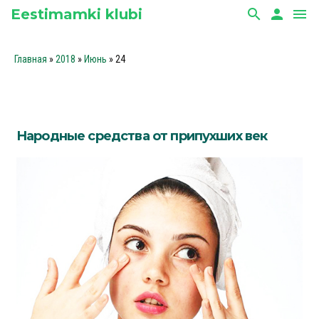
Eestimamki klubi
search
person
menu
Главная
»
2018
»
Июнь
»
24
Народные средства от припухших век